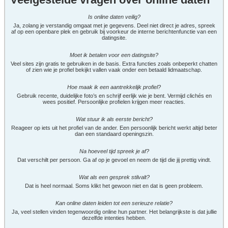
Is online daten veilig?
Ja, zolang je verstandig omgaat met je gegevens. Deel niet direct je adres, spreek
af op een openbare plek en gebruik bij voorkeur de interne berichtenfunctie van een
datingsite.
Moet ik betalen voor een datingsite?
Veel sites zijn gratis te gebruiken in de basis. Extra functies zoals onbeperkt chatten
of zien wie je profiel bekijkt vallen vaak onder een betaald lidmaatschap.
Hoe maak ik een aantrekkelijk profiel?
Gebruik recente, duidelijke foto’s en schrijf eerlijk wie je bent. Vermijd clichés en
wees positief. Persoonlijke profielen krijgen meer reacties.
Wat stuur ik als eerste bericht?
Reageer op iets uit het profiel van de ander. Een persoonlijk bericht werkt altijd beter
dan een standaard openingszin.
Na hoeveel tijd spreek je af?
Dat verschilt per persoon. Ga af op je gevoel en neem de tijd die jij prettig vindt.
Wat als een gesprek stilvalt?
Dat is heel normaal. Soms klikt het gewoon niet en dat is geen probleem.
Kan online daten leiden tot een serieuze relatie?
Ja, veel stellen vinden tegenwoordig online hun partner. Het belangrijkste is dat jullie
dezelfde intenties hebben.