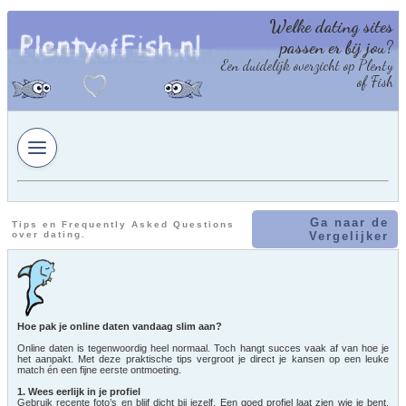
Welke dating sites
passen er bij jou?
Een duidelijk overzicht op Plenty
of Fish
Ga naar de
Tips en Frequently Asked Questions
over dating.
Vergelijker
Hoe pak je online daten vandaag slim aan?
Online daten is tegenwoordig heel normaal. Toch hangt succes vaak af van hoe je
het aanpakt. Met deze praktische tips vergroot je direct je kansen op een leuke
match én een fijne eerste ontmoeting.
1. Wees eerlijk in je profiel
Gebruik recente foto’s en blijf dicht bij jezelf. Een goed profiel laat zien wie je bent,