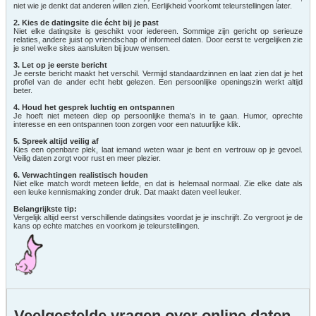
niet wie je denkt dat anderen willen zien. Eerlijkheid voorkomt teleurstellingen later.
2. Kies de datingsite die écht bij je past
Niet elke datingsite is geschikt voor iedereen. Sommige zijn gericht op serieuze
relaties, andere juist op vriendschap of informeel daten. Door eerst te vergelijken zie
je snel welke sites aansluiten bij jouw wensen.
3. Let op je eerste bericht
Je eerste bericht maakt het verschil. Vermijd standaardzinnen en laat zien dat je het
profiel van de ander echt hebt gelezen. Een persoonlijke openingszin werkt altijd
beter.
4. Houd het gesprek luchtig en ontspannen
Je hoeft niet meteen diep op persoonlijke thema’s in te gaan. Humor, oprechte
interesse en een ontspannen toon zorgen voor een natuurlijke klik.
5. Spreek altijd veilig af
Kies een openbare plek, laat iemand weten waar je bent en vertrouw op je gevoel.
Veilig daten zorgt voor rust en meer plezier.
6. Verwachtingen realistisch houden
Niet elke match wordt meteen liefde, en dat is helemaal normaal. Zie elke date als
een leuke kennismaking zonder druk. Dat maakt daten veel leuker.
Belangrijkste tip:
Vergelijk altijd eerst verschillende datingsites voordat je je inschrijft. Zo vergroot je de
kans op echte matches en voorkom je teleurstellingen.
Veelgestelde vragen over online daten