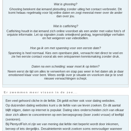
Wat is ghosting?
Ghosting betekent dat iemand plotseling zonder uitleg het contact verbreekt. Dit
komt helaas regelmatig voor bij online daten en zegt meestal meer over de ander
dan over jou.
Wat is catfishing?
Catfishing houdt in dat iemand zich online voordoet als een ander met valse foto’s of
onjuiste informatie. Let op signalen zoals ontwijkend gedrag, tegenstrijdige verhalen
en het weigeren van videobellen.
Hoe ga ik om met spanning voor een eerste date?
Spanning is heel normaal. Kies een openbare plek, verwacht niet direct te veel en
zie het eerste contact vooral als een ontspannen kennismaking zonder druk.
Daten na een scheiding: waar moet ik op letten?
Neem eerst de tijd om alles te verwerken en stap pas weer in het daten als je daar
emotioneel klaar voor bent. Wees eerlijk over je situatie en voorkom dat je te snel
nieuwe verwachtingen schept.
Er zwemmen meer vissen in de zee...
Een veel gehoord cliche in de liefde. Dit geldt echter ook voor dating websites.
Op duizenden dating websites kunt u de liefde van uw leven zoeken. En dit aantal
blijft stijgen, daten op internet is populair. Dating sites onderscheiden zich van elkaar
door zich alleen te concentreren op een beroepsgroep (boer zoekt vrouw) of leeftijd
(senioren).
Bij PlentyofFish.nl zijn we van mening dat liefde niet beperkt wordt door inkomen,
beroep of iets dergelijks. Desalniettemin wordt zoeken soms eenvoudiger wanneer